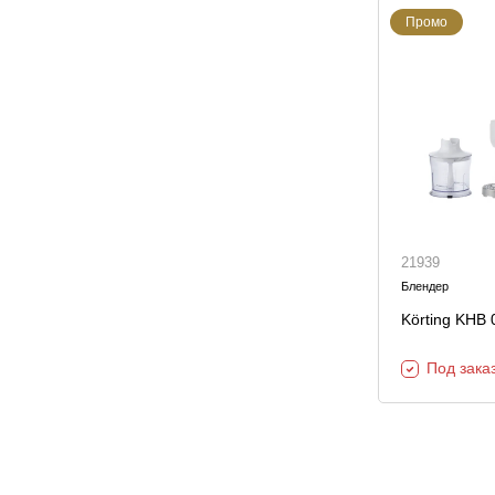
Промо
21939
Блендер
Körting KHB 
Под зака