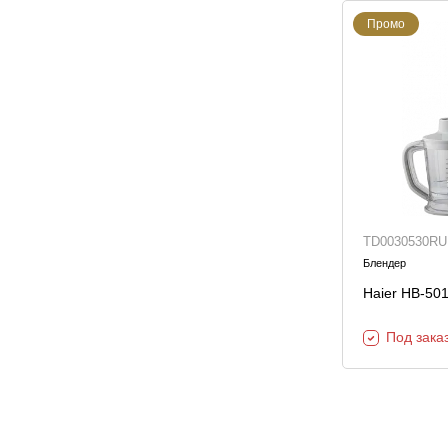
Промо
TD0030530RU
Блендер
Haier HB-50
Под зака