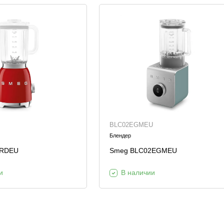
BLC02EGMEU
Блендер
3RDEU
Smeg BLC02EGMEU
и
В наличии