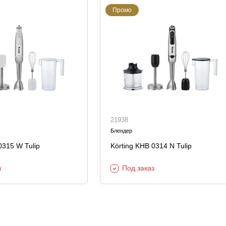
Промо
21938
Блендер
0315 W Tulip
Körting KHB 0314 N Tulip
з
Под заказ