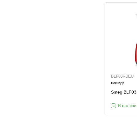
BLF03RDEU
Блендер
Smeg BLF0
В наличи