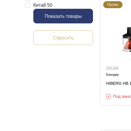
Китай
50
Промо
Показать товары
Сбросить
291266
Блендер
HIBERG HB 1
Под зака