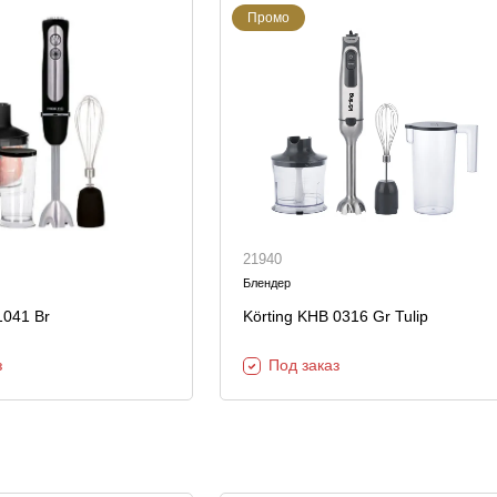
Промо
21940
Блендер
041 Br
Körting KHB 0316 Gr Tulip
з
Под заказ