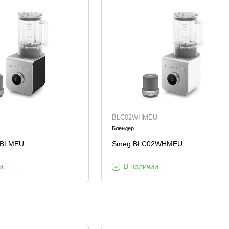
BLC02WHMEU
Блендер
2BLMEU
Smeg BLC02WHMEU
и
В наличии