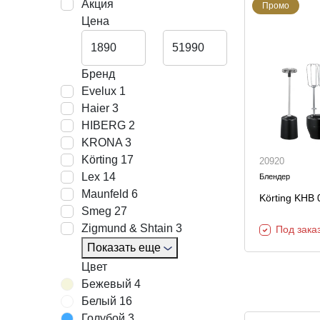
Акция
Промо
Декор и интерьер
Цена
Комоды
Текстиль
Консоли
Ковры
Консоли
Бренд
Evelux
1
Зеркала
Зеркальны
консоли
Haier
3
Шкуры и меховые
HIBERG
2
изделия
KRONA
3
Körting
17
20920
Lex
14
Мебель д
Блендер
Maunfeld
6
прихожей
Körting KHB 
Smeg
27
Zigmund & Shtain
3
Под зака
Показать еще
Цвет
Бежевый
4
Белый
16
Голубой
3