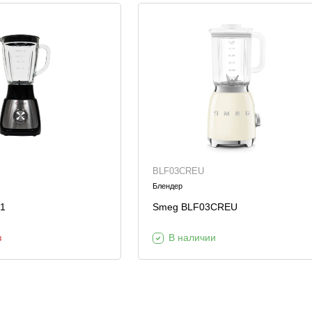
BLF03CREU
Блендер
-1
Smeg BLF03CREU
з
В наличии