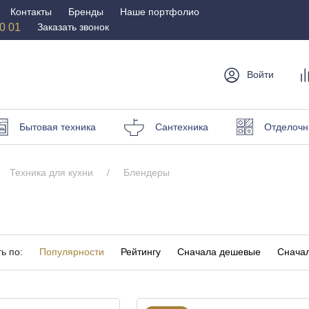
Контакты
Бренды
Наше портфолио
50 01
Заказать звонок
Войти
мебель
Столы и
Мебель для
Бр
Бытовая техника
Сантехника
Отделочн
стулья
спальни
Стулья
Матрасы
Техника для кухни
Блендеры
Столы
Кровати
и пуфы
Наматрасники
омоды
Офисная
Мебель для
мебель
улицы
ь по:
Популярности
Рейтингу
Сначала дешевые
Сначал
Кресла для офиса
Шезлонги и зонты
ные