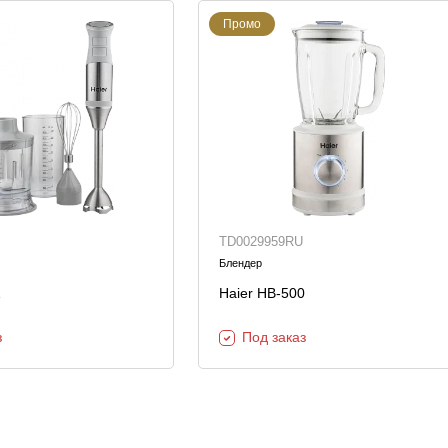
Промо
TD0029959RU
Блендер
1
Haier HB-500
з
Под заказ