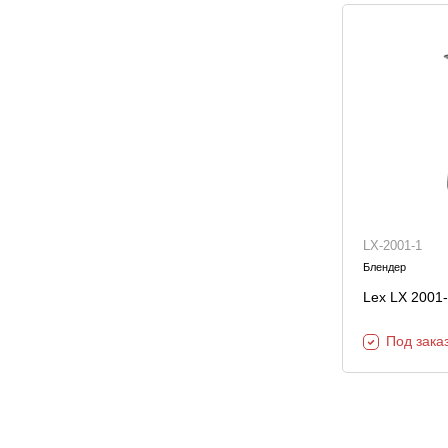
LX-2001-1
Блендер
Lex LX 2001
Под зака