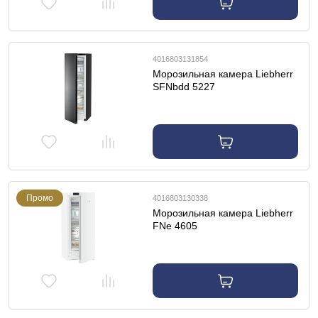
4016803131854
Морозильная камера Liebherr
SFNbdd 5227
Промо
4016803130338
Морозильная камера Liebherr
FNe 4605