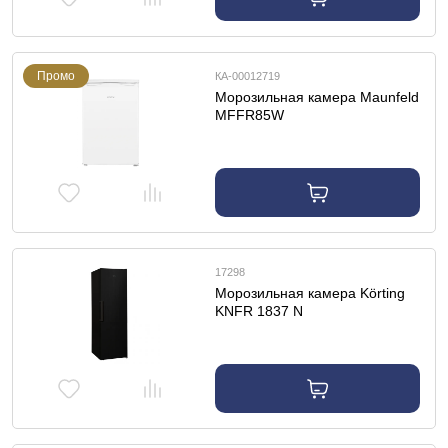
Промо
КА-00012719
Морозильная камера Maunfeld
MFFR85W
17298
Морозильная камера Körting
KNFR 1837 N