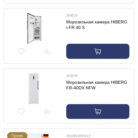
359079
Морозильная камера HIBERG
i-FR 40 S
283076
Морозильная камера HIBERG
FR-40DX NFW
Промо
4016803094913