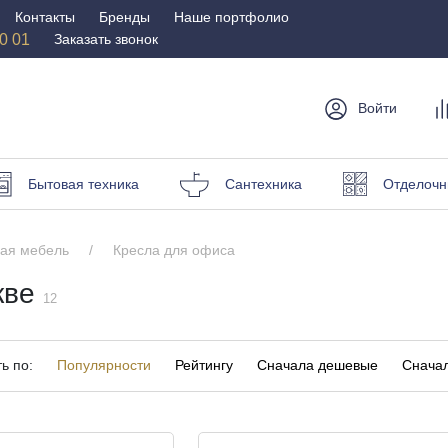
Контакты
Бренды
Наше портфолио
50 01
Заказать звонок
Войти
мебель
Столы и
Мебель для
Бр
Бытовая техника
Сантехника
Отделочн
стулья
спальни
Стулья
Матрасы
ая мебель
Кресла для офиса
Столы
Кровати
и пуфы
кве
Наматрасники
12
омоды
Офисная
Мебель для
мебель
улицы
ь по:
Популярности
Рейтингу
Сначала дешевые
Сначал
Кресла для офиса
Шезлонги и зонты
ные