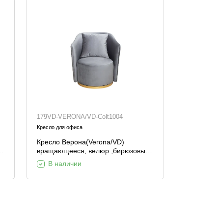
179VD-VERONA/VD-Colt1004
Кресло для офиса
Кресло Верона(Verona/VD)
вращающееся, велюр ,бирюзовый
Colt1004-BIRUZ/золото 70*77*80см
В наличии