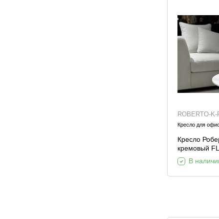
ROBERTO-K-
Кресло для офи
Кресло Робе
кремовый F
105*100*90с
В наличи