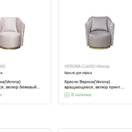
Шкафы и
Мебель для
стеллажи
гостиной
Витрины
е
Шкафы
Стеллажи
Полки
002
VERONA-Colt032+Melody
ля
са
Кресло для офиса
на(Verona)
Кресло Верона(Verona)
я, велюр бежевый
вращающееся, велюр принт
/золото 70*77*80см
Colt032-SER+Melody /золото
и
В наличии
70*77*80см