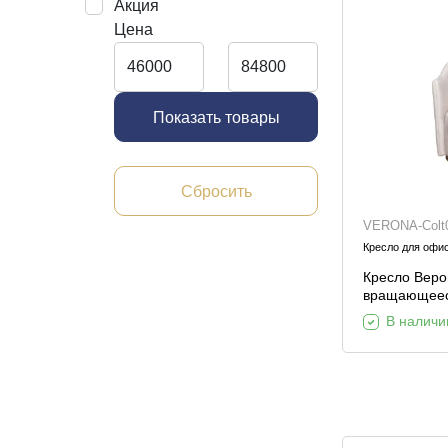
Акция
Декор и интерьер
Цена
Комоды
Текстиль
Консоли
Ковры
Консоли
Показать товары
Зеркала
Зеркальны
консоли
Шкуры и меховые
изделия
Сбросить
VERONA-Colt
Мебель д
Кресло для офи
прихожей
Кресло Веро
вращающеес
Colt002-BEG
В наличи