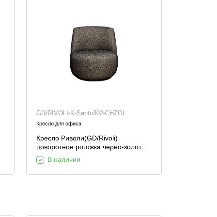
GD/RIVOLI-K-Santo302-CHZOL
Кресло для офиса
Кресло Риволи(GD/Rivoli)
поворотное рогожка черно-золотое
Santo302-CHZOL 73*80*74см
В наличии