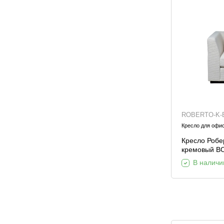
ROBERTO-K-
Кресло для офи
Кресло Робе
кремовый 
105*100*90с
В наличи