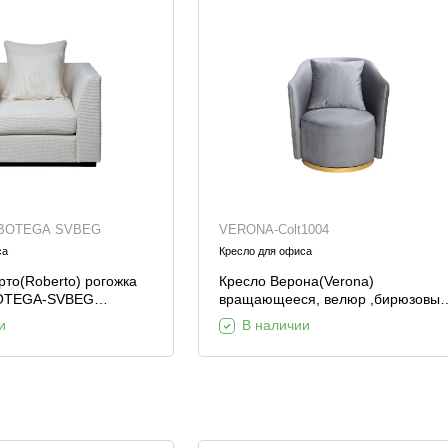
BOTEGA SVBEG
VERONA-Colt1004
са
Кресло для офиса
рто(Roberto) рогожка
Кресло Верона(Verona)
BOTEGA-SVBEG
вращающееся, велюр ,бирюзовый
м
Colt1004-BIRUZ/золото 70*77*80с
и
В наличии