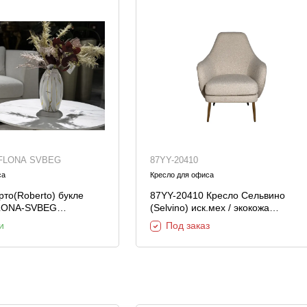
FLONA SVBEG
87YY-20410
са
Кресло для офиса
рто(Roberto) букле
87YY-20410 Кресло Сельвино
LONA-SVBEG
(Selvino) иск.мех / экокожа
м
77*82*92см
и
Под заказ