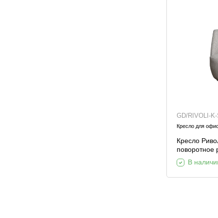
GD/RIVOLI-K
Кресло для офи
Кресло Ривол
поворотное 
Santo1902-
В наличи