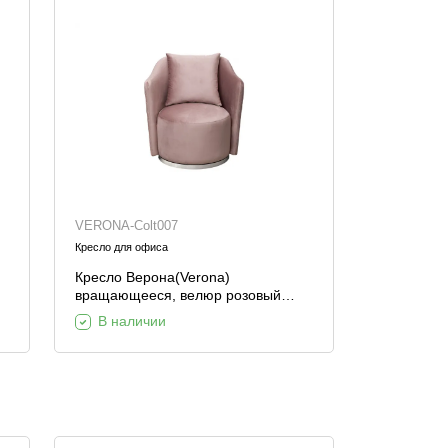
VERONA-Colt007
Кресло для офиса
Кресло Верона(Verona)
вращающееся, велюр розовый
Colt007-ROS/хром 70*77*80см
В наличии