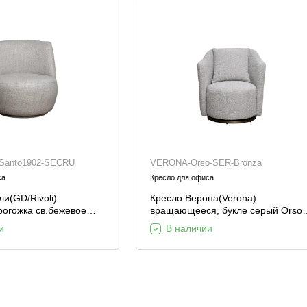
-Santo1902-SECRU
VERONA-Orso-SER-Bronza
са
Кресло для офиса
и(GD/Rivoli)
Кресло Верона(Verona)
рогожка св.бежевое
вращающееся, букле серый Orso-
SECRU 73*80*74см
SER/бронза 70*77*80см
и
В наличии