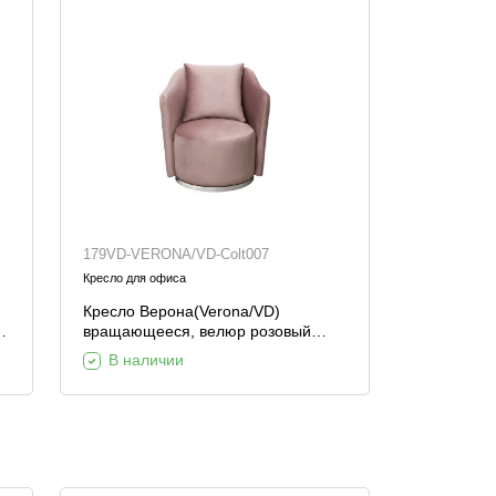
179VD-VERONA/VD-Colt007
Кресло для офиса
Кресло Верона(Verona/VD)
вращающееся, велюр розовый
м
Colt007-ROS/хром 70*77*80см
В наличии