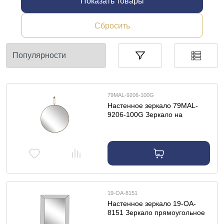
Показать товары
Сбросить
79MAL-9206-100G
Настенное зеркало 79MAL-
9206-100G Зеркало на
подвесе рама металл. цвет
золото d77см
19-OA-8151
Настенное зеркало 19-OA-
8151 Зеркало прямоугольное
80*110см