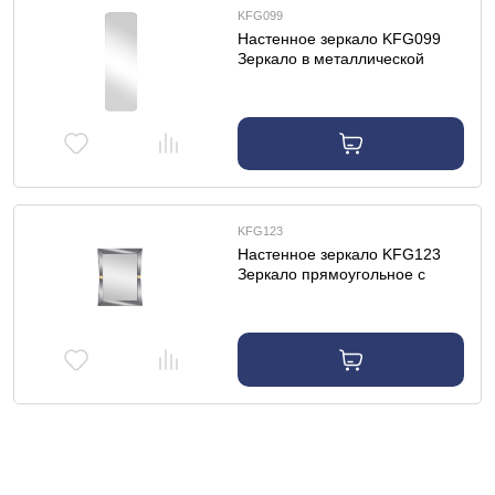
KFG099
Настенное зеркало KFG099
Зеркало в металлической
раме цвет хром 60*180см
KFG123
Настенное зеркало KFG123
Зеркало прямоугольное с
золотыми вставками
79*102*2см