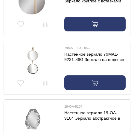
Зеркало круглое с вставками
d80*4см
79MAL-9231-86G
Настенное зеркало 79MAL-
9231-86G Зеркало на подвесе
двойное рама металл. цвет
золото d35см
19-OA-9104
Настенное зеркало 19-OA-
9104 Зеркало абстрактное в
объемн. зеркальной раме
90*60см