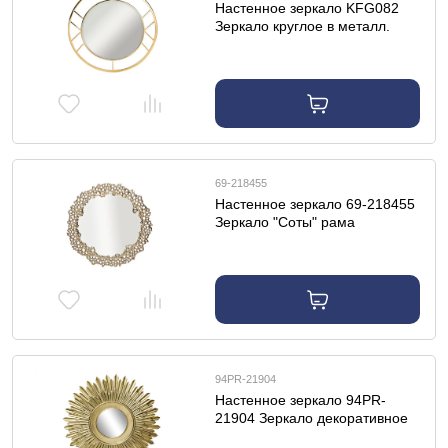
Настенное зеркало KFG082
Зеркало круглое в металл.
раме цвет золото d91,5см
69-218455
Настенное зеркало 69-218455
Зеркало "Соты" рама
металлич. цвет зол.
d.89,5*2.5см
94PR-21904
Настенное зеркало 94PR-
21904 Зеркало декоративное
"Солнце" цвет золото d70см