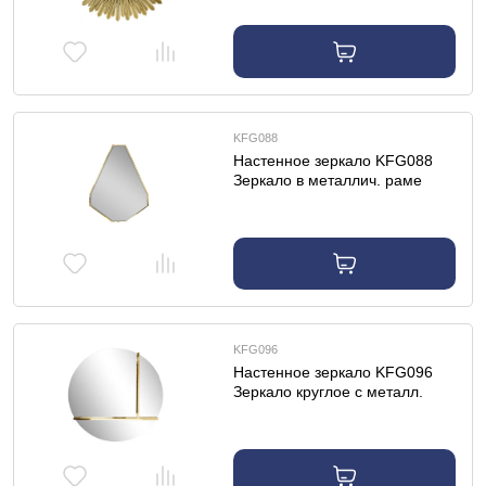
KFG088
Настенное зеркало KFG088
Зеркало в металлич. раме
цвет золото 120*160см
KFG096
Настенное зеркало KFG096
Зеркало круглое с металл.
вставками золото d80см