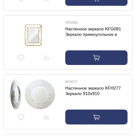
KFG081
Настенное зеркало KFG081
Зеркало прямоугольное в
метал. раме цвет золото
71*91*2см
KFH277
Настенное зеркало KFH277
Зеркало 910х910