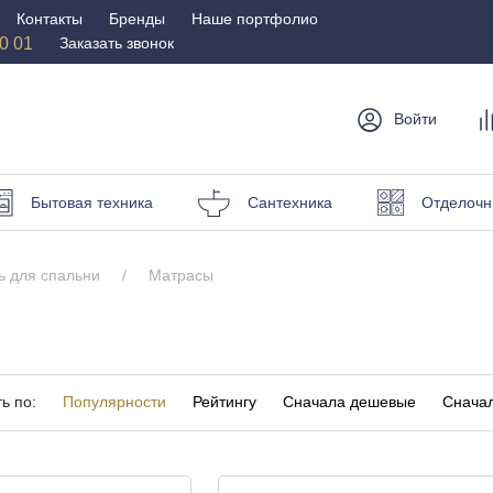
Контакты
Бренды
Наше портфолио
50 01
Заказать звонок
Войти
мебель
Столы и
Мебель для
Бр
Бытовая техника
Сантехника
Отделочн
стулья
спальни
Стулья
Матрасы
 для спальни
Матрасы
Столы
Кровати
и пуфы
Наматрасники
омоды
Офисная
Мебель для
мебель
улицы
ь по:
Популярности
Рейтингу
Сначала дешевые
Сначал
Кресла для офиса
Шезлонги и зонты
ные