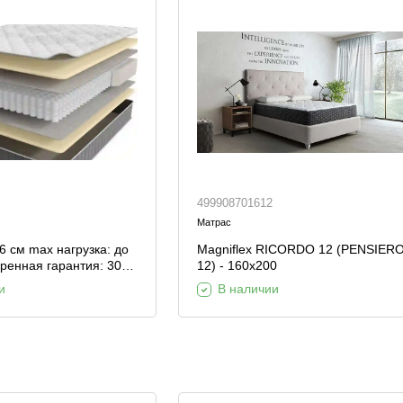
Шкафы и
Мебель для
стеллажи
гостиной
Витрины
е
Шкафы
Стеллажи
Полки
499908701612
ля
Матрас
26 см max нагрузка: до
Magniflex RICORDO 12 (PENSIER
иренная гарантия: 30
12) - 160x200
 средняя тип
и
В наличии
носторонний