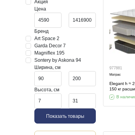
Акция
Декор и интерьер
Цена
Комоды
Текстиль
Консоли
Ковры
Консоли
Бренд
Art Space
2
Зеркала
Зеркальны
консоли
Garda Decor
7
Шкуры и меховые
Magniflex
195
изделия
Sontery by Askona
94
Ширина, см
977881
Мебель д
Матрас
прихожей
Elegant h ≈ 
150 кг расш
Высота, см
лет жесткость:
В наличи
матраса: од
Показать товары