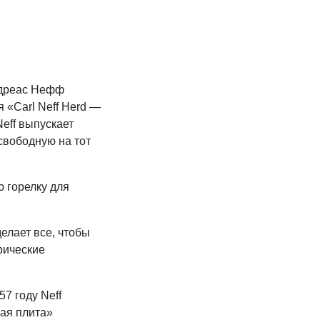
Андреас Нефф
 «Carl Neff Herd —
Neff выпускает
свободную на тот
ю горелку для
делает все, чтобы
рические
7 году Neff
ая плита»