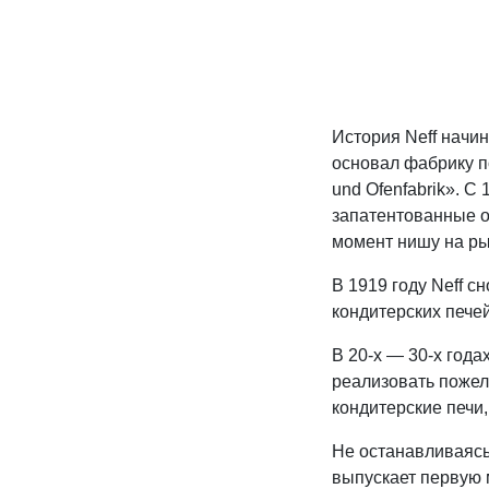
Декор и интерьер
Комоды
Текстиль
Консоли
Ковры
Консоли
История Neff начи
Зеркала
Зеркальны
основал фабрику по
консоли
Шкуры и меховые
und Ofenfabrik». С
изделия
запатентованные о
момент нишу на ры
Мебель д
В 1919 году Neff с
прихожей
кондитерских печей
В 20-х — 30-х года
реализовать пожел
кондитерские печи,
Не останавливаясь 
выпускает первую 