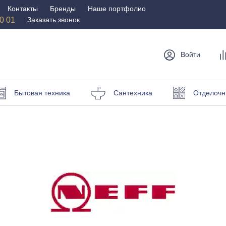
Контакты
Бренды
Наше портфолио
50 01
Заказать звонок
Войти
мебель
Столы и
Мебель для
Бр
Бытовая техника
Сантехника
Отделочн
стулья
спальни
Стулья
Матрасы
Столы
Кровати
и пуфы
Наматрасники
омоды
Офисная
Мебель для
мебель
улицы
Кресла для офиса
Шезлонги и зонты
ные