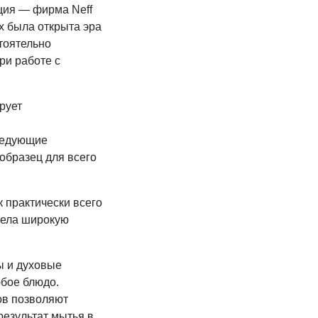
ция — фирма Neff
х была открыта эра
тоятельно
ри работе с
рует
ледующие
образец для всего
к практически всего
рела широкую
ы и духовые
юбое блюдо.
ов позволяют
результат мытья в