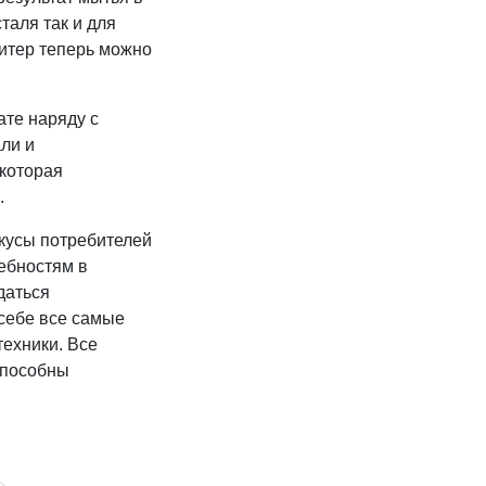
таля так и для
витер теперь можно
ате наряду с
ли и
 которая
.
вкусы потребителей
ебностям в
даться
себе все самые
ехники. Все
способны