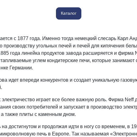
Каталог
Шкафы и
Мебель для
стеллажи
гостиной
Витрины
нается с 1877 года. Именно тогда немецкий слесарь Карл 
е
 производству угольных печей и печей для кипячения белья
Шкафы
 1885 года линейка продуктов завода расширяется и фирма 
Стеллажи
тапливаемые углем кондитерские печи, которые занимают 
Полки
нке Германии.
ля
нова идет впереди конкурентов и создает уникальную газову
.
х электричество играет все более важную роль. Фирма Neff 
ания своих потребителей и запускает в производство элект
 а также плиты с каменным дном.
на достигнутом и продолжая идти в ногу со временем, в 195
микроволновую печь в Европе. Так называемая «Электронн