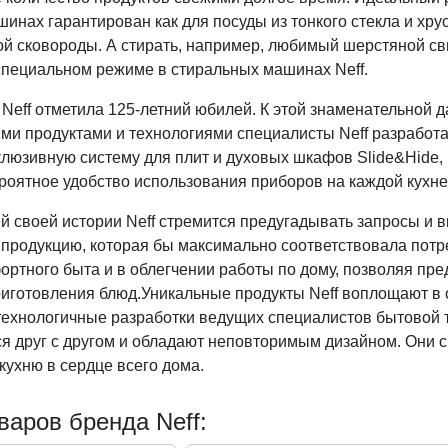
нах гарантирован как для посуды из тонкого стекла и хрус
ой сковороды. А стирать, например, любимый шерстяной с
 специальном режиме в стиральных машинах Neff.
Neff отметила 125-летний юбилей. К этой знаменательной д
ми продуктами и технологиями специалисты Neff разработа
клюзивную систему для плит и духовых шкафов Slide&Hide,
роятное удобство использования приборов на каждой кухне
й своей истории Neff стремится предугадывать запросы и 
 продукцию, которая бы максимально соответствовала потр
ортного быта и в облегчении работы по дому, позволяя пре
иготовления блюд.Уникальные продукты Neff воплощают в 
ехнологичные разработки ведущих специалистов бытовой т
я друг с другом и обладают неповторимым дизайном. Они 
кухню в сердце всего дома.
варов бренда Neff: