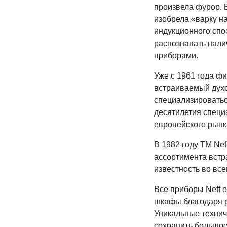
произвела фурор. 
изобрела «варку н
индукционного спо
распознавать нали
приборами.
Уже с 1961 года ф
встраиваемый духо
специализироватьс
десятилетия специ
европейского рынк
В 1982 году ТМ Nef
ассортимента встр
известность во все
Все приборы Neff
шкафы благодаря р
Уникальные технич
сохранить большое