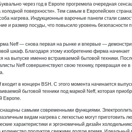
Буквально через год в Европе прогремела очередная сенса
а холодной поверхности». Тем самым в Европейских страна
соба нагрева. Индукционные варочные панели стали самос
чие и размер посуды, что повысило уровень безопасности п
ирма Neff — снова первая на рынке и впервые — демонстри
вой шкаф. Благодаря этому изобретению фирма начинает
я на выпуске именно встраиваемой бытовой техники. Пос
алисты Neff совершенствуют свою технику, превращая ее в 
а.
f входит в концерн BSH. С этого момента начинается выпус
аиваемой бытовой техники под маркой Neff, которая приоб
й Европе.
 оснащены самыми современными функциями. Электроплит
азличным видам нагрева с легкостью могут приготовить л
еские характеристики и эргономичный дизайн холодильник
 количество продуктов свежими долгое время. Идеальный 