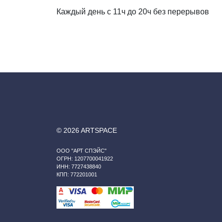
Декор и интерьер
Каждый день с 11ч до 20ч без перерывов
Комоды
Текстиль
Консоли
Ковры
Консоли
Зеркала
Зеркальны
консоли
Шкуры и меховые
изделия
Мебель д
© 2026 ARTSPACE
прихожей
ООО "АРТ СПЭЙС"
ОГРН: 1207700041922
ИНН: 7727438840
КПП: 772201001