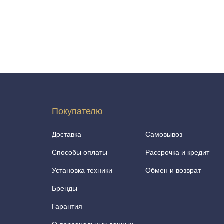
Шкафы и
Мебель для
стеллажи
гостиной
Витрины
е
Шкафы
Стеллажи
Полки
Покупателю
ля
Доставка
Самовывоз
Способы оплаты
Рассрочка и кредит
Установка техники
Обмен и возврат
Бренды
Гарантия