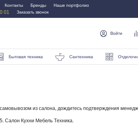
Контакты
Бренды
Наше портфолио
50 01
Заказать звонок
Войти
мебель
Столы и
Мебель для
Бр
Бытовая техника
Сантехника
Отделочн
стулья
спальни
Стулья
Матрасы
Столы
Кровати
и пуфы
Наматрасники
омоды
Офисная
Мебель для
мебель
улицы
с самовывозом из салона, дождитесь подтверждения менедж
Кресла для офиса
Шезлонги и зонты
 5. Салон Кухни Мебель Техника.
ные