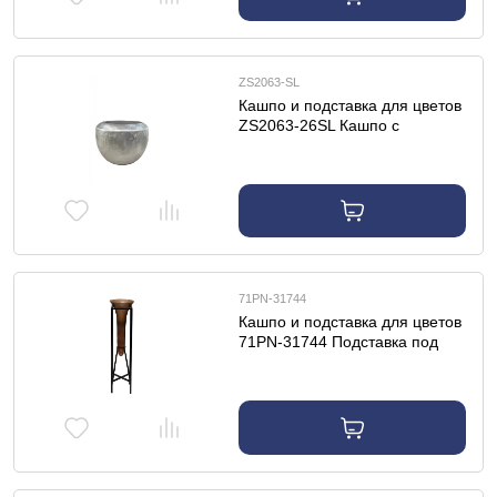
ZS2063-SL
Кашпо и подставка для цветов
ZS2063-26SL Кашпо c
фактурной поверхностью
серебро d35*26см
71PN-31744
Кашпо и подставка для цветов
71PN-31744 Подставка под
цветы стеклянная на
металлич.основании h.81см