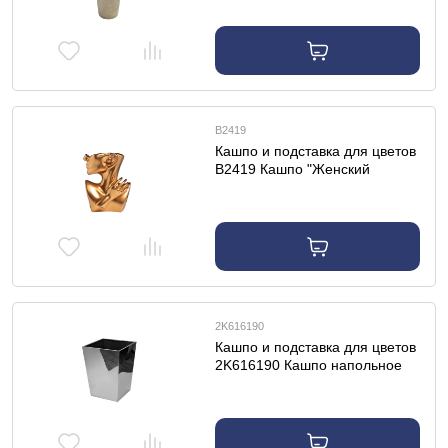
d32*65см
B2419
Кашпо и подставка для цветов
B2419 Кашпо "Женский
профиль" золото 19*11*24см
2K616190
Кашпо и подставка для цветов
2K616190 Кашпо напольное
h.57см, цвет серебро