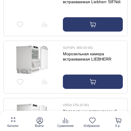
встраиваемая Liebherr SIFNdi
5178-22 001
SUFNPc 365i-20 001
Морозильная камера
встраиваемая LIEBHERR
SUFNPc 365i-20 001
URDd 375i-20 001
Холодильник встраиваемый
LIEBHERR URDd 375i-20 001
Каталог
Войти
Сравнение
Избранное
0 р.