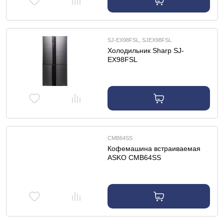
SJ-EX98FSL, SJEX98FSL
Холодильник Sharp SJ-
EX98FSL
CMB64SS
Кофемашина встраиваемая
ASKO CMB64SS