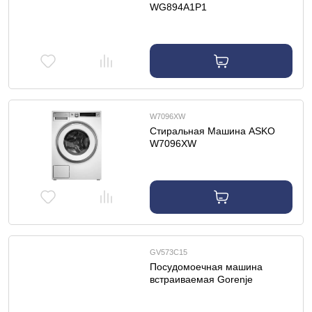
WG894A1P1
W7096XW
Cтиральная Машина ASKO
W7096XW
GV573C15
Посудомоечная машина
встраиваемая Gorenje
GV573C15