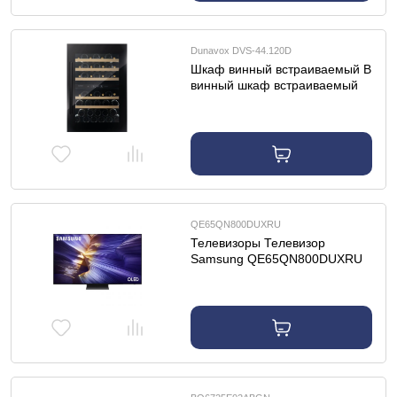
Dunavox DVS-44.120D
Шкаф винный встраиваемый B
винный шкаф встраиваемый
Dunavox DVS-44.120D
QE65QN800DUXRU
Телевизоры Телевизор
Samsung QE65QN800DUXRU
(2024) 65" 8K UHD Neo QLED
Smart TV