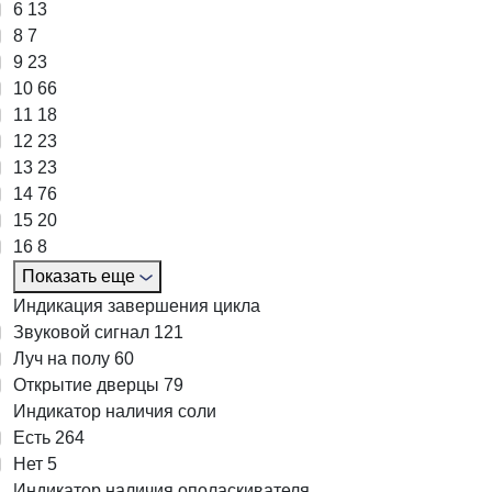
6
13
8
7
9
23
10
66
11
18
12
23
13
23
14
76
15
20
16
8
Показать еще
Индикация завершения цикла
Звуковой сигнал
121
Луч на полу
60
Открытие дверцы
79
Индикатор наличия соли
Есть
264
Нет
5
Индикатор наличия ополаскивателя