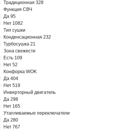
Традиционная
328
Функция СВЧ
Да
95
Нет
1082
Тип сушки
Конденсационная
232
Турбосушка
21
Зона свежести
Есть
109
Нет
52
Конфорка WOK
Да
404
Нет
519
Инверторный двигатель
Да
298
Нет
165
Утапливаемые переключатели
Да
280
Нет
767