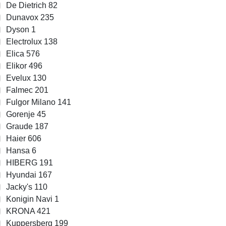
De Dietrich
82
Dunavox
235
Dyson
1
Electrolux
138
Elica
576
Elikor
496
Evelux
130
Falmec
201
Fulgor Milano
141
Gorenje
45
Graude
187
Haier
606
Hansa
6
HIBERG
191
Hyundai
167
Jacky's
110
Konigin Navi
1
KRONA
421
Kuppersberg
199