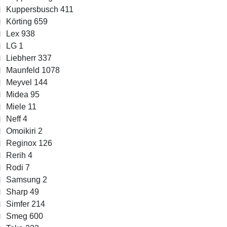
Kuppersbusch
411
Körting
659
Lex
938
LG
1
Liebherr
337
Maunfeld
1078
Meyvel
144
Midea
95
Miele
11
Neff
4
Omoikiri
2
Reginox
126
Rerih
4
Rodi
7
Samsung
2
Sharp
49
Simfer
214
Smeg
600