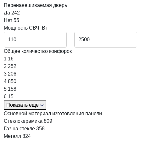
Перенавешиваемая дверь
Да
242
Нет
55
Мощность СВЧ, Вт
Общее количество конфорок
1
16
2
252
3
206
4
850
5
158
6
15
Показать еще
Основной материал изготовления панели
Cтеклокерамика
809
Газ на стекле
358
Металл
324