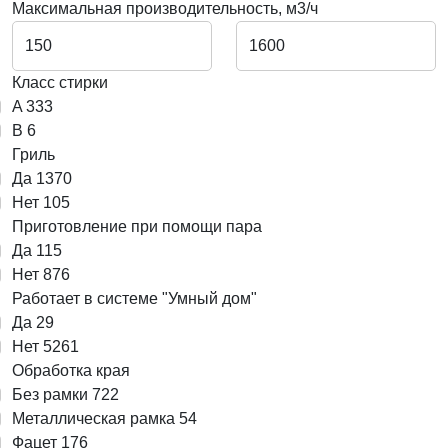
Максимальная производительность, м3/ч
Класс стирки
A
333
B
6
Гриль
Да
1370
Нет
105
Приготовление при помощи пара
Да
115
Нет
876
Работает в системе "Умный дом"
Да
29
Нет
5261
Обработка края
Без рамки
722
Металлическая рамка
54
Фацет
176