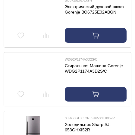
BO6725E02ABGN
Электрический духовой шкаф
Gorenje BO6725E02ABGN
WDG2P1174A3D2S/C
Cтиральная Машина Gorenje
WDG2P1174A3D2S/C
SJ-653GHXI52R, SJ653GHXI52R
Холодильник Sharp SJ-
653GHXI52R