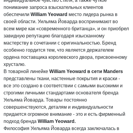
индивидуальное чувство стиля, а также чуткое
понимание запроса взыскательных клиентов
обеспечили
William Yeoward
место лидера рынка в
своей области. Уильяма Йоварда воспринимают во
всем мире как «современного британца», и он приобрел
завидную репутацию благодаря изысканному
мастерству в сочетании с оригинальностью. Бренд
особенно гордится тем, что является держателем
ордена поставщика королевского двора, присвоенному
хрусталю.
В товарной линейке
William Yeoward в сети Manders
представлены ткани, настенные покрытия и краски -
все это создано в соответствии с самыми высокими и
строгими личными стандартами основателя бренда
Уильяма Йоварда. Товары постоянно
совершенствуются, деталям и индивидуальности
придается огромное внимание - это и есть фирменный
подход бренда
William Yeoward.
Философия Уильяма Йоварда всегда заключалась в