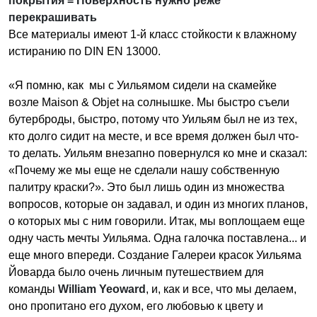
покрытия = Поверхность нужно реже
перекрашивать
Все материалы имеют 1-й класс стойкости к влажному
истиранию по DIN EN 13000.
«Я помню, как мы с Уильямом сидели на скамейке
возле Maison & Objet на солнышке. Мы быстро съели
бутерброды, быстро, потому что Уильям был не из тех,
кто долго сидит на месте, и все время должен был что-
то делать. Уильям внезапно повернулся ко мне и сказал:
«Почему же мы еще не сделали нашу собственную
палитру краски?». Это был лишь один из множества
вопросов, которые он задавал, и один из многих планов,
о которых мы с ним говорили. Итак, мы воплощаем еще
одну часть мечты Уильяма. Одна галочка поставлена... и
еще много впереди. Создание Галереи красок Уильяма
Йоварда было очень личным путешествием для
команды
William Yeoward
, и, как и все, что мы делаем,
оно пропитано его духом, его любовью к цвету и