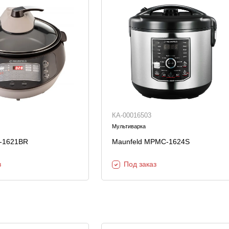
Шкафы и
Мебель для
стеллажи
гостиной
Витрины
е
Шкафы
Стеллажи
Полки
КА-00016503
ля
Мультиварка
F-1621BR
Maunfeld MPMC-1624S
з
Под заказ