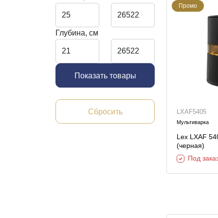
Промо
Глубина, см
Показать товары
Сбросить
LXAF5405
Мультиварка
Lex LXAF 54
(черная)
Под зака