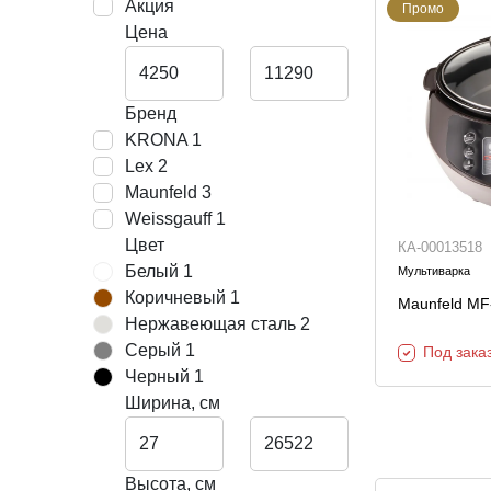
Акция
Промо
Декор и интерьер
Цена
Комоды
Текстиль
Консоли
Ковры
Консоли
Бренд
KRONA
1
Зеркала
Зеркальны
консоли
Lex
2
Шкуры и меховые
Maunfeld
3
изделия
Weissgauff
1
Цвет
КА-00013518
Белый
1
Мебель д
Мультиварка
Коричневый
1
прихожей
Maunfeld M
Нержавеющая сталь
2
Серый
1
Под зака
Черный
1
Ширина, см
Высота, см