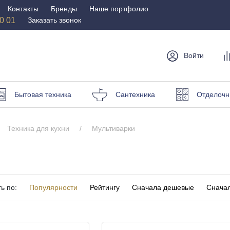
Контакты
Бренды
Наше портфолио
50 01
Заказать звонок
Войти
мебель
Столы и
Мебель для
Бр
Бытовая техника
Сантехника
Отделочн
стулья
спальни
Стулья
Матрасы
Техника для кухни
Мультиварки
Столы
Кровати
и пуфы
Наматрасники
омоды
Офисная
Мебель для
мебель
улицы
ь по:
Популярности
Рейтингу
Сначала дешевые
Сначал
Кресла для офиса
Шезлонги и зонты
ные