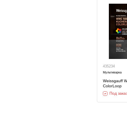
435234
Мультиварка
Weissgauff 
ColorLoop
Под зака