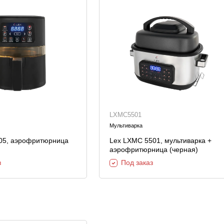
LXMC5501
Мультиварка
05, аэрофритюрница
Lex LXMC 5501, мультиварка +
аэрофритюрница (черная)
з
Под заказ