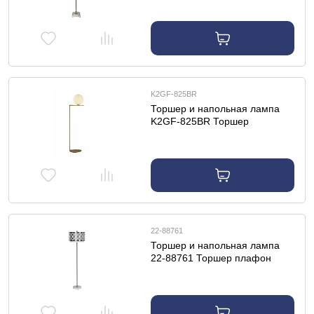
K2GF-825BR
Торшер и напольная лампа
K2GF-825BR Торшер
38*38*185см
22-88761
Торшер и напольная лампа
22-88761 Торшер плафон
ажурный d.35*157см