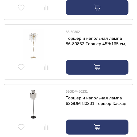
86-80862
Торшер и напольная лампа
86-80862 Торшер 45*h165 см,
металл цвет золото
62GDM-80231
Торшер и напольная лампа
62GDM-80231 Торшер Каскад
(Cascada) h150см