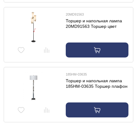
20MD91563
Торшер и напольная лампа
20MD91563 Торшер цвет
металла латунь h.184см
185HM-03635
Торшер и напольная лампа
185HM-03635 Торшер плафон
цвет белый Н.166см