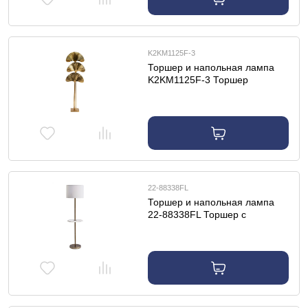
K2KM1125F-3
Торшер и напольная лампа
K2KM1125F-3 Торшер
металлич."Гинкго" латунь
L55*W26*H183
22-88338FL
Торшер и напольная лампа
22-88338FL Торшер с
мраморн.столиком плафон
белый 38*h.150 см