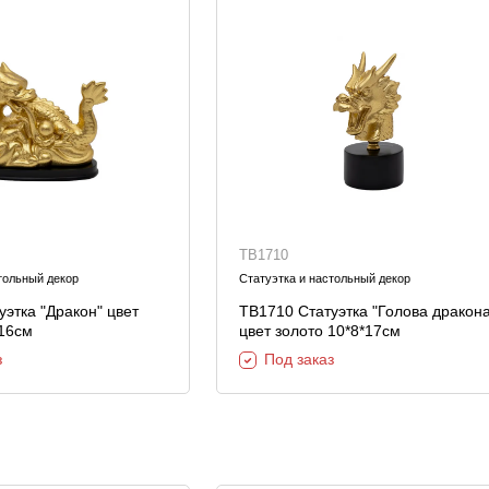
TB1710
тольный декор
Статуэтка и настольный декор
этка "Дракон" цвет
TB1710 Статуэтка "Голова дракона
*16см
цвет золото 10*8*17см
з
Под заказ