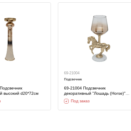
69-21004
Подсвечник
Подсвечник
69-21004 Подсвечник
й высокий d20*72см
декоративный "Лошадь (Horse)"
17*12*33см
з
Под заказ