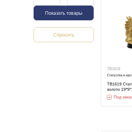
Показать товары
Сбросить
TB1619
Статуэтка и нас
TB1619 Стату
золото 19*9
Под зака