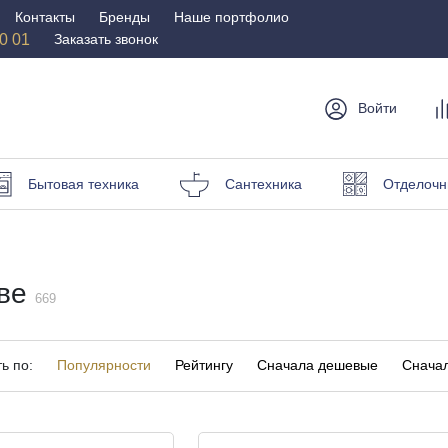
Контакты
Бренды
Наше портфолио
50 01
Заказать звонок
Войти
мебель
Столы и
Мебель для
Бр
Бытовая техника
Сантехника
Отделочн
стулья
спальни
Стулья
Матрасы
Столы
Кровати
и пуфы
кве
Наматрасники
669
омоды
Офисная
Мебель для
мебель
улицы
ь по:
Популярности
Рейтингу
Сначала дешевые
Сначал
Кресла для офиса
Шезлонги и зонты
ные