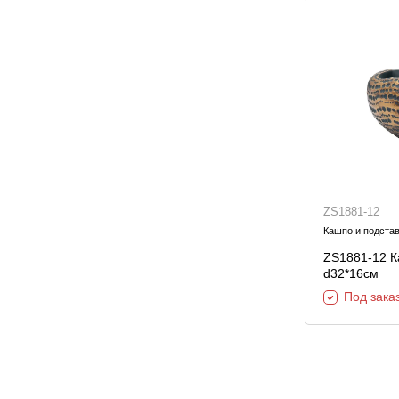
ZS1881-12
Кашпо и подстав
ZS1881-12 К
d32*16см
Под зака