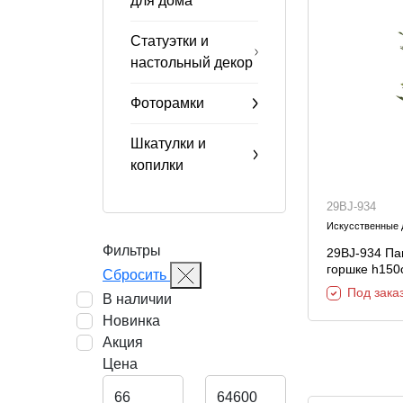
для дома
Статуэтки и
настольный декор
Фоторамки
Шкатулки и
копилки
29BJ-934
Искусственные 
Фильтры
29BJ-934 Па
горшке h150
Сбросить
Под зака
В наличии
Новинка
Акция
Цена