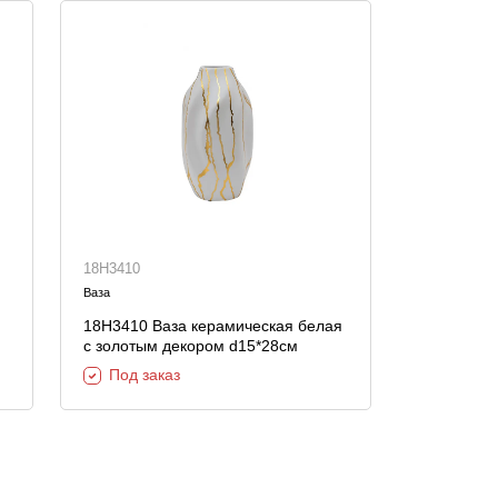
18H3410
Ваза
18H3410 Ваза керамическая белая
с золотым декором d15*28см
Под заказ