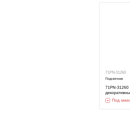
71PN-31260
Подсвечник
71PN-31260 
декоративны
Под зака