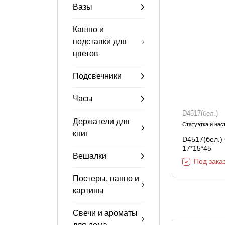
Вазы
Декор и интерьер
Комоды
Текстиль
Кашпо и
Консоли
подставки для
Ковры
Консоли
цветов
Зеркала
Зеркальны
консоли
Подсвечники
Шкуры и меховые
изделия
Часы
D4517(бел.)
Держатели для
Мебель д
Статуэтка и нас
книг
прихожей
D4517(бел.) 
17*15*45
Вешалки
Под зака
Постеры, панно и
картины
Свечи и ароматы