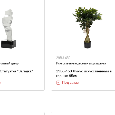
Шкафы и
Мебель для
стеллажи
гостиной
Витрины
е
Шкафы
Стеллажи
Полки
29BJ-450
ля
тольный декор
Искусственные деревья и кустарники
Статуэтка "Загадка"
29BJ-450 Фикус искусственный в
горшке 95см
з
Под заказ