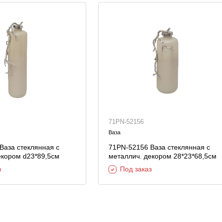
71PN-52156
Ваза
Ваза стеклянная с
71PN-52156 Ваза стеклянная с
екором d23*89,5см
металлич. декором 28*23*68,5см
з
Под заказ