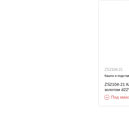
ZS2104-21
Кашпо и подстав
ZS2104-21 К
золотом d22
Под зака