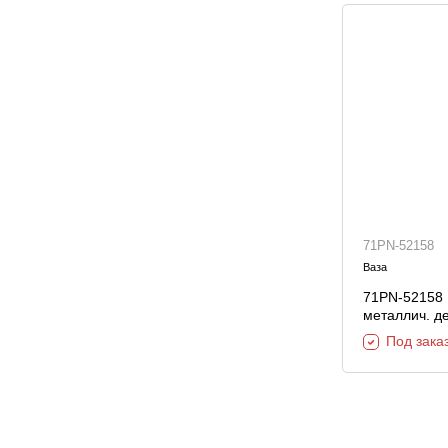
71PN-52158
Ваза
71PN-52158 
металлич. д
Под зака