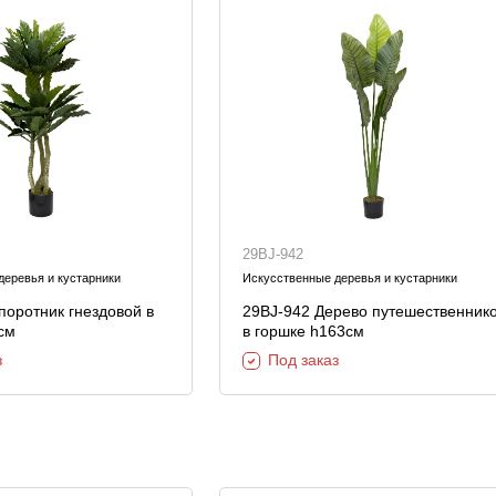
29BJ-942
деревья и кустарники
Искусственные деревья и кустарники
поротник гнездовой в
29BJ-942 Дерево путешественников
см
в горшке h163см
з
Под заказ