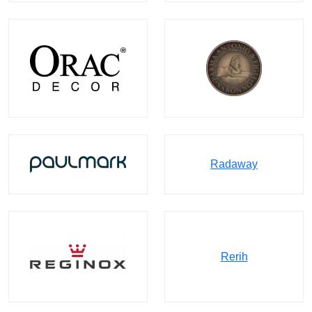
Radaway
Rerih