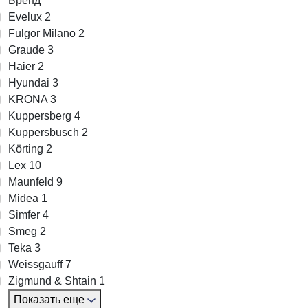
Бренд
Evelux
2
Fulgor Milano
2
Graude
3
Haier
2
Hyundai
3
KRONA
3
Kuppersberg
4
Kuppersbusch
2
Körting
2
Lex
10
Maunfeld
9
Midea
1
Simfer
4
Smeg
2
Teka
3
Weissgauff
7
Zigmund & Shtain
1
Показать еще