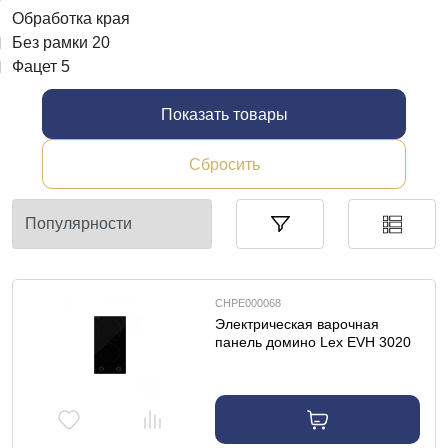
Обработка края
Без рамки
20
Фацет
5
Показать товары
Сбросить
CHPE000068
Электрическая варочная
панель домино Lex EVH 3020
M BL панель
стеклокерамическая
электрическая