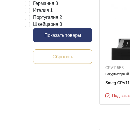
Германия
3
Италия
1
Португалия
2
Швейцария
3
Показать товары
Сбросить
CPV115B3
Вакууматорный
Smeg CPV11
Под зака