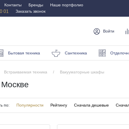
Контакты
Бренды
Наше портфолио
50 01
Заказать звонок
Войти
мебель
Столы и
Мебель для
Бр
Бытовая техника
Сантехника
Отделочн
стулья
спальни
Стулья
Матрасы
Встраиваемая техника
Вакууматорные шкафы
Столы
Кровати
и пуфы
 Москве
Наматрасники
омоды
Офисная
Мебель для
мебель
улицы
ь по:
Популярности
Рейтингу
Сначала дешевые
Сначал
Кресла для офиса
Шезлонги и зонты
ные