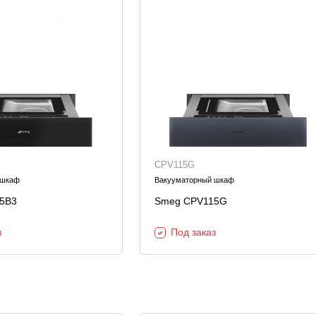
CPV115G
 шкаф
Вакууматорный шкаф
5B3
Smeg CPV115G
з
Под заказ