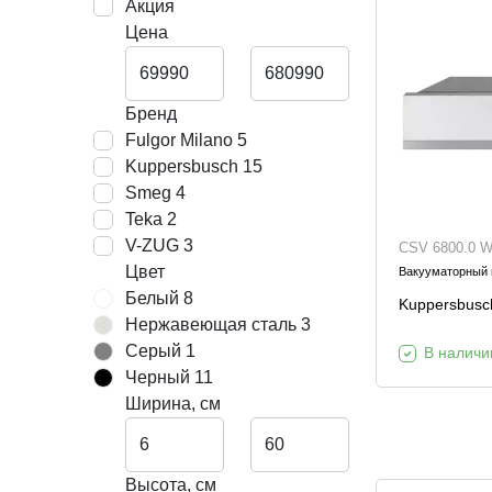
Акция
Декор и интерьер
Цена
Комоды
Текстиль
Консоли
Ковры
Консоли
Бренд
Fulgor Milano
5
Зеркала
Зеркальны
консоли
Kuppersbusch
15
Шкуры и меховые
Smeg
4
изделия
Teka
2
V-ZUG
3
CSV 6800.0 
Цвет
Мебель д
Вакууматорный
Белый
8
прихожей
Kuppersbusc
Нержавеющая сталь
3
Серый
1
В наличи
Черный
11
Ширина, см
Высота, см