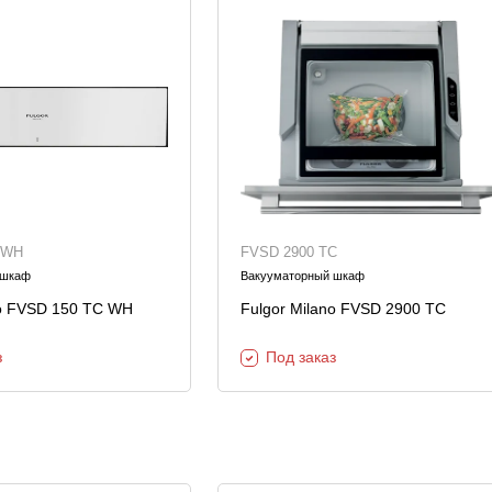
 WH
FVSD 2900 TC
 шкаф
Вакууматорный шкаф
no FVSD 150 TC WH
Fulgor Milano FVSD 2900 TC
з
Под заказ