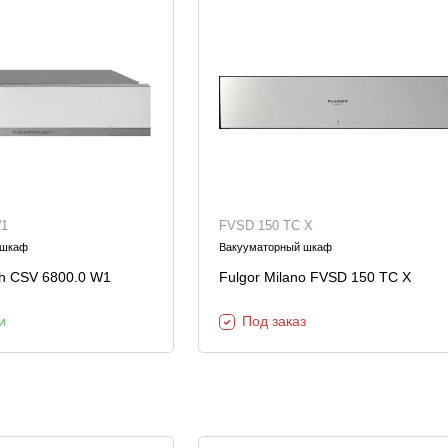
Шкафы и
Мебель для
стеллажи
гостиной
Витрины
е
Шкафы
Стеллажи
Полки
W1
FVSD 150 TC X
ля
 шкаф
Вакууматорный шкаф
h CSV 6800.0 W1
Fulgor Milano FVSD 150 TC X
и
Под заказ