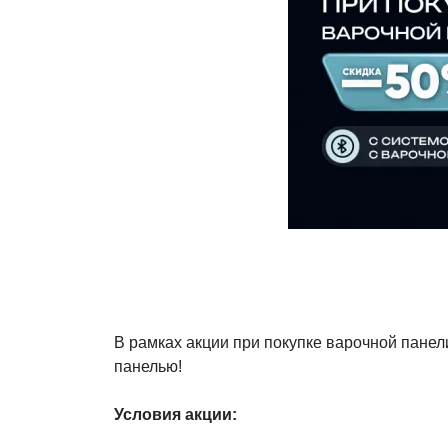
Декор и интерьер
Комоды
Текстиль
Консоли
Ковры
Консоли
Зеркала
Зеркальны
консоли
Шкуры и меховые
изделия
Мебель д
прихожей
В рамках акции при покупке варочной пане
панелью!
Условия акции: