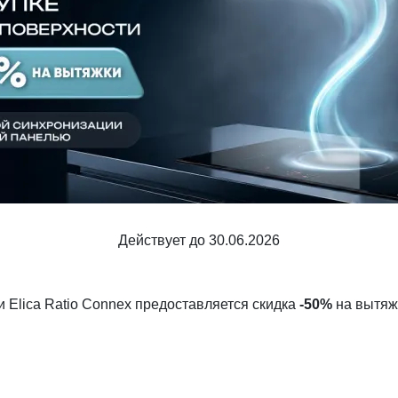
Шкафы и
Мебель для
стеллажи
гостиной
Витрины
е
Шкафы
Стеллажи
Полки
ля
Действует до 30.06.2026
ли
Elica Ratio Connex
предоставляется скидка
-50%
на вытяж