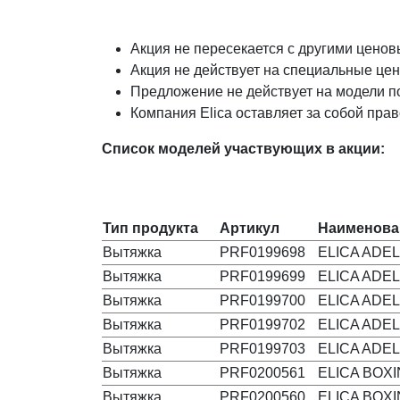
Акция не пересекается с другими цено
Акция не действует на специальные це
Предложение не действует на модели по
Компания Elica оставляет за собой пра
Список моделей участвующих в акции:
Тип продукта
Артикул
Наименова
Вытяжка
PRF0199698
ELICA ADEL
Вытяжка
PRF0199699
ELICA ADEL
Вытяжка
PRF0199700
ELICA ADEL
Вытяжка
PRF0199702
ELICA ADEL
Вытяжка
PRF0199703
ELICA ADEL
Вытяжка
PRF0200561
ELICA BOXI
Вытяжка
PRF0200560
ELICA BOXI