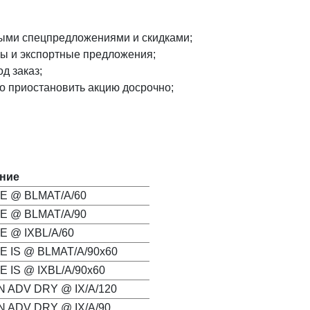
выми спецпредложениями и скидками;
ны и экспортные предложения;
д заказ;
во приостановить акцию досрочно;
ние
E @ BLMAT/A/60
E @ BLMAT/A/90
E @ IXBL/A/60
E IS @ BLMAT/A/90x60
E IS @ IXBL/A/90x60
N ADV DRY @ IX/A/120
N ADV DRY @ IX/A/90