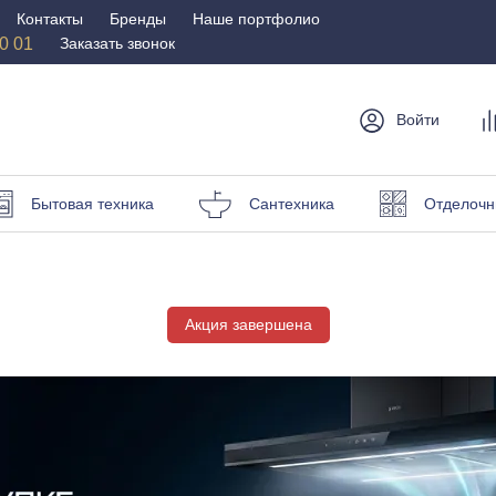
Контакты
Бренды
Наше портфолио
50 01
Заказать звонок
Войти
мебель
Столы и
Мебель для
Бр
Бытовая техника
Сантехника
Отделочн
стулья
спальни
Стулья
Матрасы
Столы
Кровати
и пуфы
Акция завершена
Наматрасники
омоды
Офисная
Мебель для
мебель
улицы
Кресла для офиса
Шезлонги и зонты
ные