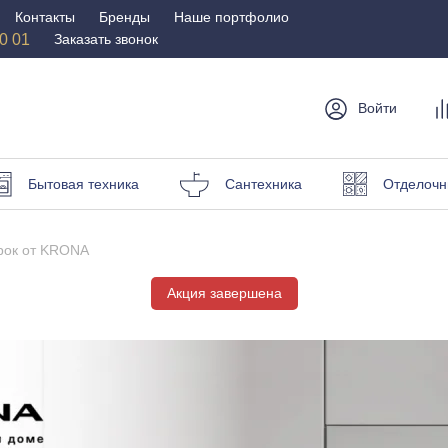
Контакты
Бренды
Наше портфолио
50 01
Заказать звонок
Войти
мебель
Столы и
Мебель для
Бр
Бытовая техника
Сантехника
Отделочн
стулья
спальни
Стулья
Матрасы
рок от KRONA
Столы
Кровати
и пуфы
Акция завершена
Наматрасники
омоды
Офисная
Мебель для
мебель
улицы
Кресла для офиса
Шезлонги и зонты
ные