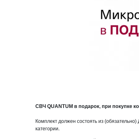
Декор и интерьер
Комоды
Текстиль
Консоли
Ковры
Консоли
Зеркала
Зеркальны
консоли
Шкуры и меховые
изделия
Мебель д
прихожей
СВЧ QUANTUM в подарок, при покупке ко
Комплект должен состоять из (обязательно
категории.