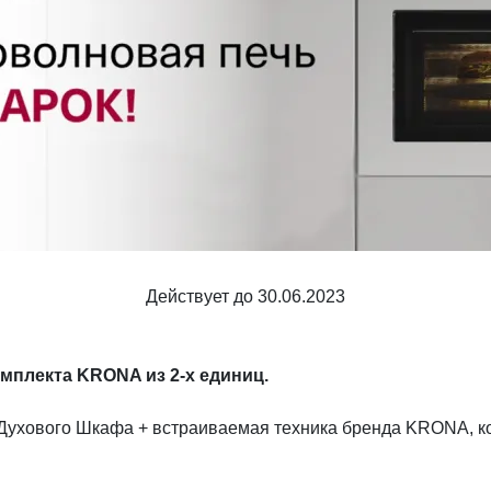
Шкафы и
Мебель для
стеллажи
гостиной
Витрины
е
Шкафы
Стеллажи
Полки
ля
Действует до 30.06.2023
мплекта KRONA из 2-х единиц.
) Духового Шкафа + встраиваемая техника бренда KRONA, к