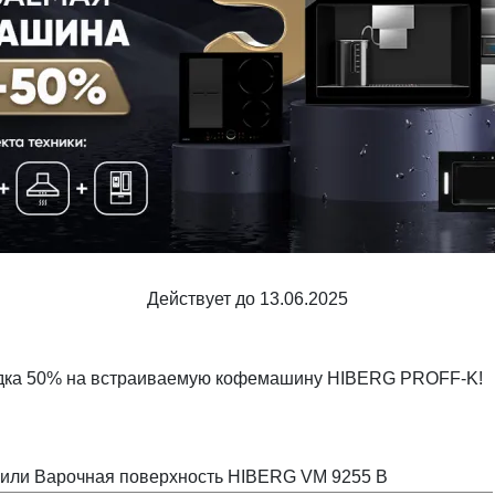
Шкафы и
Мебель для
стеллажи
гостиной
Витрины
е
Шкафы
Стеллажи
Полки
ля
Действует до 13.06.2025
кидка 50% на встраиваемую кофемашину HIBERG PROFF-K!
 или Варочная поверхность HIBERG VM 9255 B