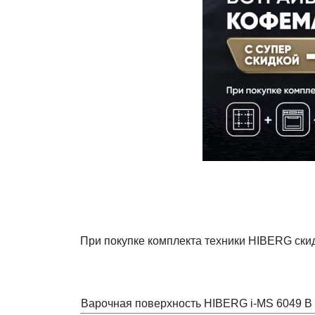
Декор и интерьер
Комоды
Текстиль
Консоли
Ковры
Консоли
Зеркала
Зеркальны
консоли
Шкуры и меховые
изделия
Мебель д
прихожей
При покупке комплекта техники HIBERG с
Варочная поверхность HIBERG i-MS 6049 B