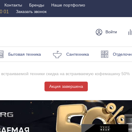
Контакты
Бренды
Наше портфолио
50 01
Заказать звонок
Войти
мебель
Столы и
Мебель для
Бр
Бытовая техника
Сантехника
Отделочн
стулья
спальни
Стулья
Матрасы
а встраиваемой техники скидка на встраиваемую кофемашину 50%
Столы
Кровати
и пуфы
Акция завершена
Наматрасники
омоды
Офисная
Мебель для
мебель
улицы
Кресла для офиса
Шезлонги и зонты
ные