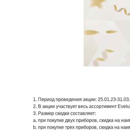
Декор и интерьер
Комоды
Текстиль
Консоли
Ковры
Консоли
Зеркала
Зеркальны
консоли
Шкуры и меховые
изделия
Мебель д
прихожей
1. Период проведения акции: 25.01.23-31.03
2. В акции участвует весь ассортимент Evelu
3. Размер скидки составляет:
a. при покупке двух приборов, скидка на на
b. при покупке трех приборов, скидка на на