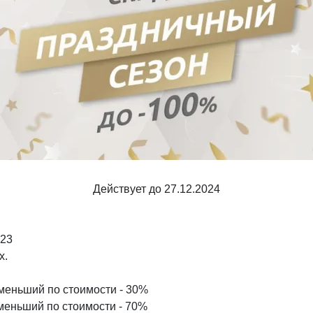
Шкафы и
Мебель для
стеллажи
гостиной
Витрины
е
Шкафы
Стеллажи
Полки
ля
Действует до 27.12.2024
.23
x.
именьший по стоимости - 30%
именьший по стоимости - 70%