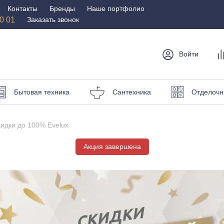
Контакты
Бренды
Наше портфолио
50 01
Заказать звонок
Войти
мебель
Столы и
Мебель для
Бр
Бытовая техника
Сантехника
Отделочн
стулья
спальни
Стулья
Матрасы
идки до 100% Evelux
Столы
Кровати
и пуфы
Акция завершена
Наматрасники
омоды
Офисная
Мебель для
мебель
улицы
Кресла для офиса
Шезлонги и зонты
ные