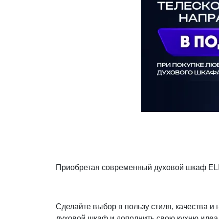
Декор и интерьер
Комоды
Текстиль
Консоли
Ковры
Консоли
Зеркала
Зеркальны
консоли
Шкуры и меховые
изделия
Мебель д
прихожей
Приобретая современный духовой шкаф ELI
Сделайте выбор в пользу стиля, качества 
духовой шкаф и дополнить свою кухню иде