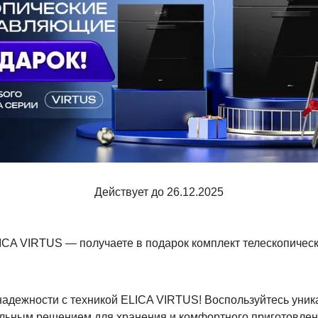
Шкафы и
Мебель для
стеллажи
гостиной
Витрины
е
Шкафы
Стеллажи
Полки
ля
Действует до 26.12.2025
CA VIRTUS — получаете в подарок комплект телескопичес
и надежности с техникой ELICA VIRTUS! Воспользуйтесь ун
альным решением для хранения и комфортного приготовлен