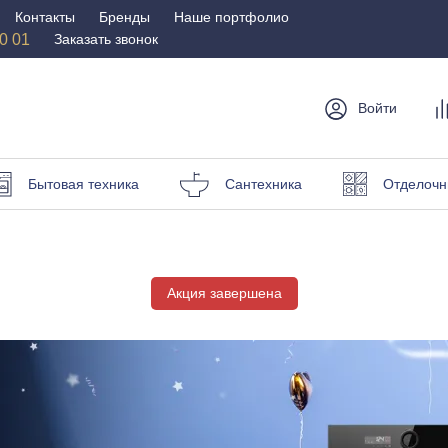
Контакты
Бренды
Наше портфолио
50 01
Заказать звонок
Войти
мебель
Столы и
Мебель для
Бр
Бытовая техника
Сантехника
Отделочн
стулья
спальни
Стулья
Матрасы
Столы
Кровати
и пуфы
Акция завершена
Наматрасники
омоды
Офисная
Мебель для
мебель
улицы
Кресла для офиса
Шезлонги и зонты
ные