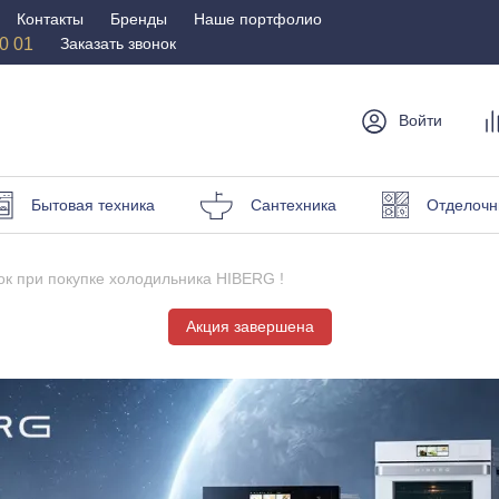
Контакты
Бренды
Наше портфолио
50 01
Заказать звонок
Войти
мебель
Столы и
Мебель для
Бр
Бытовая техника
Сантехника
Отделочн
стулья
спальни
Стулья
Матрасы
к при покупке холодильника HIBERG !
Столы
Кровати
и пуфы
Акция завершена
Наматрасники
омоды
Офисная
Мебель для
мебель
улицы
Кресла для офиса
Шезлонги и зонты
ные