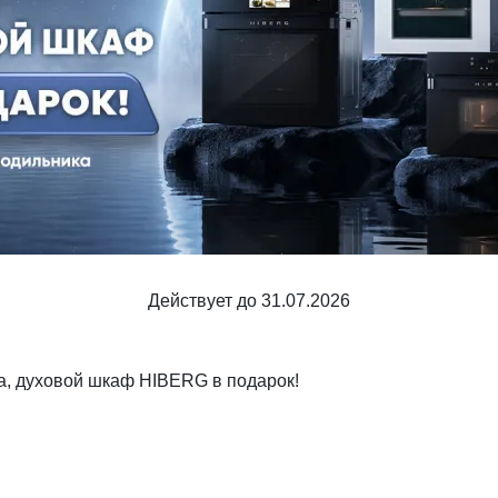
Шкафы и
Мебель для
стеллажи
гостиной
Витрины
е
Шкафы
Стеллажи
Полки
ля
Действует до 31.07.2026
а, духовой шкаф HIBERG в подарок!