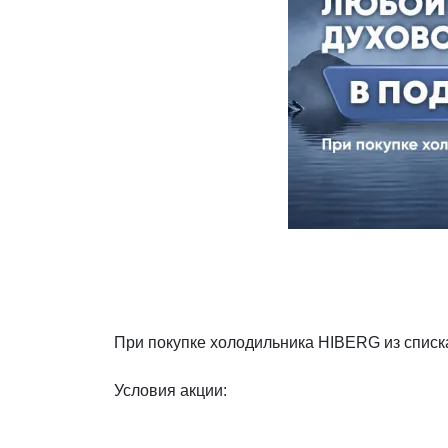
Декор и интерьер
Комоды
Текстиль
Консоли
Ковры
Консоли
Зеркала
Зеркальны
консоли
Шкуры и меховые
изделия
Мебель д
прихожей
При покупке холодильника HIBERG из списк
Условия акции: