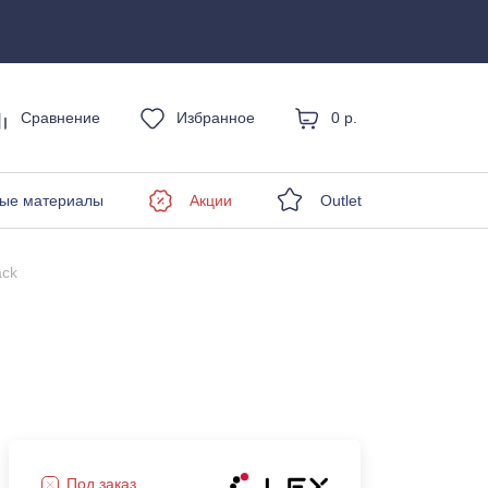
Сравнение
Избранное
0 р.
енды
ые материалы
Акции
Outlet
ack
Под заказ