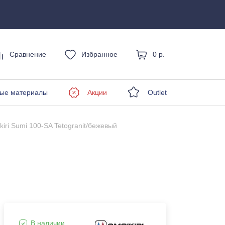
Сравнение
Избранное
0 р.
енды
ые материалы
Акции
Outlet
kiri Sumi 100-SA Tetogranit/бежевый
В наличии