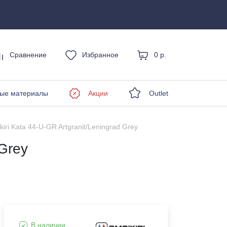
Сравнение
Избранное
0 р.
енды
ые материалы
Акции
Outlet
iri Kata 44-U-GR Artgranit/Leningrad Grey
 Grey
В наличии