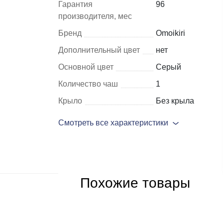
Гарантия
96
производителя, мес
Шкафы и
Мебель для
Бренд
Omoikiri
стеллажи
гостиной
Дополнительный цвет
нет
Витрины
е
Основной цвет
Серый
Шкафы
Количество чаш
1
Стеллажи
Крыло
Без крыла
Полки
Смотреть все характеристики
ля
Похожие товары