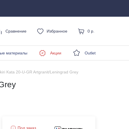
Сравнение
Избранное
0 р.
енды
ые материалы
Акции
Outlet
iri Kata 20-U-GR Artgranit/Leningrad Grey
 Grey
Под заказ