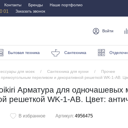
Контакты
Бренды
Наше портфолио
50 01
Заказать звонок
Войти
мебель
Столы и
Мебель для
Бр
Бытовая техника
Сантехника
Отделочн
стулья
спальни
Стулья
Матрасы
сессуары для моек
Сантехника для кухни
Прочее
Столы
Кровати
с прямоугольным переливом и декоративной решеткой WK-1-AB. Цве
и пуфы
Наматрасники
ikiri Арматура для одночашевых 
омоды
Офисная
Мебель для
ой решеткой WK-1-AB. Цвет: анти
мебель
улицы
Кресла для офиса
Шезлонги и зонты
В избранное
Артикул:
4956475
ные