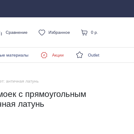
Сравнение
Избранное
0 р.
енды
ые материалы
Акции
Outlet
т: античная латунь
моек с прямоугольным
чная латунь