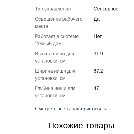
Тип управления
Сенсорное
Шкафы и
Мебель для
Освещение рабочего
Да
стеллажи
гостиной
места
Работает в системе
Нет
Витрины
е
"Умный дом"
Шкафы
Высота ниши для
31.9
Стеллажи
установки, см
Полки
Ширина ниши для
87.2
ля
установки, см
Глубина ниши для
47
установки, см
Смотреть все характеристики
Похожие товары