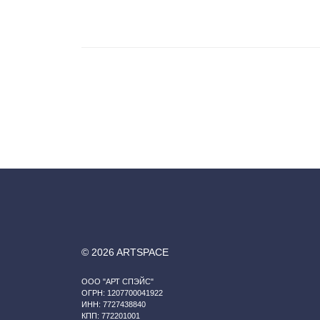
© 2026 ARTSPACE
ООО "АРТ СПЭЙС"
ОГРН: 1207700041922
ИНН: 7727438840
КПП: 772201001