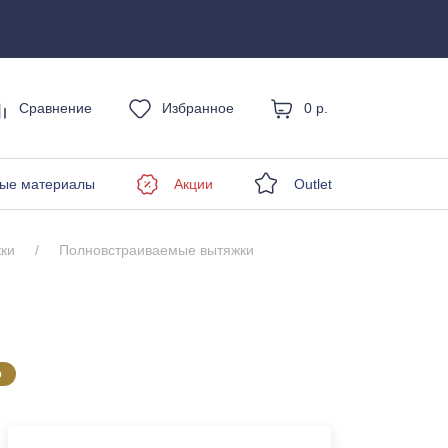
Сравнение
Избранное
0 р.
енды
ые материалы
Акции
Outlet
ки
Полновстраиваемые вытяжки
о