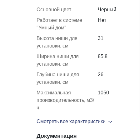
Основной цвет
Черный
Шкафы и
Мебель для
Работает в системе
Нет
стеллажи
гостиной
"Умный дом"
Высота ниши для
31
Витрины
е
установки, см
Шкафы
Ширина ниши для
85.8
Стеллажи
установки, см
Полки
Глубина ниши для
26
ля
установки, см
Максимальная
1050
производительность, м3/
ч
Смотреть все характеристики
Документация