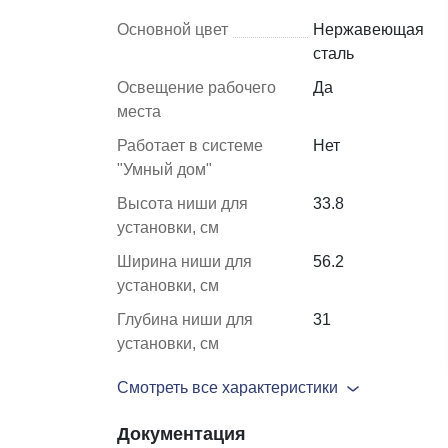
Основной цвет
Нержавеющая
сталь
Шкафы и
Мебель для
стеллажи
гостиной
Освещение рабочего
Да
места
Витрины
е
Работает в системе
Нет
Шкафы
"Умный дом"
Стеллажи
Высота ниши для
33.8
Полки
установки, см
ля
Ширина ниши для
56.2
установки, см
Глубина ниши для
31
установки, см
Смотреть все характеристики
Документация