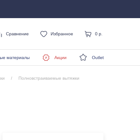
Сравнение
Избранное
0 р.
енды
ые материалы
Акции
Outlet
ки
Полновстраиваемые вытяжки