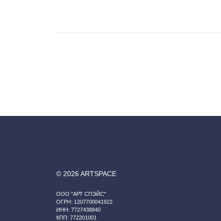
© 2026 ARTSPACE
ООО "АРТ СПЭЙС"
ОГРН: 1207700041922
ИНН: 7727438840
КПП: 772201001