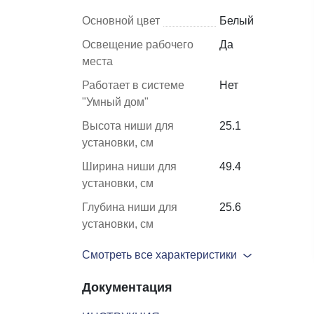
Основной цвет
Белый
Шкафы и
Мебель для
Освещение рабочего
Да
стеллажи
гостиной
места
Работает в системе
Нет
Витрины
е
"Умный дом"
Шкафы
Высота ниши для
25.1
Стеллажи
установки, см
Полки
Ширина ниши для
49.4
ля
установки, см
Глубина ниши для
25.6
установки, см
Смотреть все характеристики
Документация