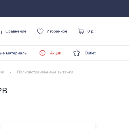
Сравнение
Избранное
0 р.
енды
ые материалы
Акции
Outlet
ки
Полновстраиваемые вытяжки
PB