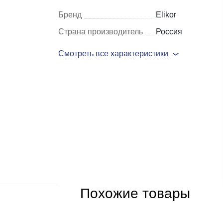
Бренд
Elikor
Шкафы и
Мебель для
Страна производитель
Россия
стеллажи
гостиной
Смотреть все характеристики
Витрины
е
Шкафы
Стеллажи
Полки
ля
Похожие товары