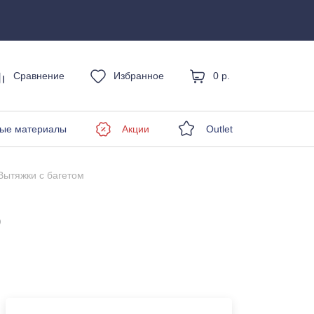
Сравнение
Избранное
0 р.
енды
ые материалы
Акции
Outlet
Вытяжки с багетом
р