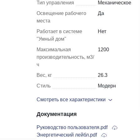
Тип управления
Механическое
Освещение рабочего
Да
Шкафы и
Мебель для
места
стеллажи
гостиной
Работает в системе
Нет
Витрины
"Умный дом"
е
Шкафы
Максимальная
1200
производительность, м3/
Стеллажи
ч
Полки
Вес, кг
26.3
ля
Стиль
Модерн
Смотреть все характеристики
Документация
Руководство пользователя.pdf
Энергетический лейбл.pdf