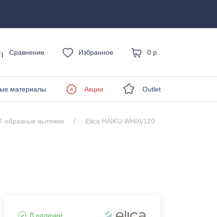
Сравнение
Избранное
0 р.
енды
ые материалы
Акции
Outlet
Т-образные вытяжки
Elica HAIKU WH/A/120
В наличии