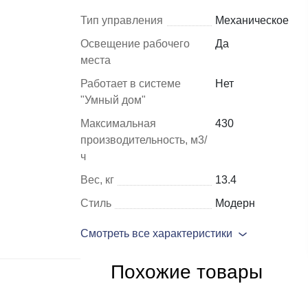
Тип управления
Механическое
Шкафы и
Мебель для
Освещение рабочего
Да
стеллажи
гостиной
места
Работает в системе
Нет
Витрины
е
"Умный дом"
Шкафы
Максимальная
430
Стеллажи
производительность, м3/
Полки
ч
ля
Вес, кг
13.4
Стиль
Модерн
Смотреть все характеристики
Похожие товары