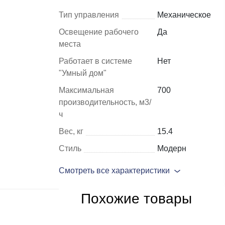
Тип управления
Механическое
Шкафы и
Мебель для
Освещение рабочего
Да
стеллажи
гостиной
места
Работает в системе
Нет
Витрины
е
"Умный дом"
Шкафы
Максимальная
700
Стеллажи
производительность, м3/
Полки
ч
ля
Вес, кг
15.4
Стиль
Модерн
Смотреть все характеристики
Похожие товары