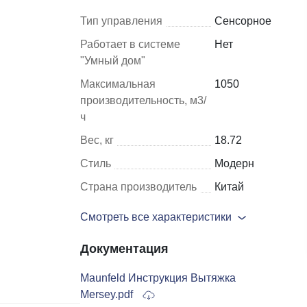
Тип управления
Сенсорное
Шкафы и
Мебель для
Работает в системе
Нет
стеллажи
гостиной
"Умный дом"
Максимальная
1050
Витрины
е
производительность, м3/
Шкафы
ч
Стеллажи
Вес, кг
18.72
Полки
Стиль
Модерн
ля
Страна производитель
Китай
Смотреть все характеристики
Документация
Maunfeld Инструкция Вытяжка
Mersey.pdf