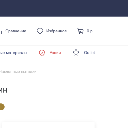
Сравнение
Избранное
0 р.
енды
ые материалы
Акции
Outlet
Наклонные вытяжки
ин
о