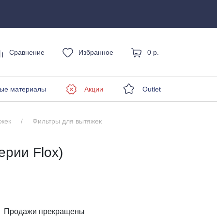
Сравнение
Избранное
0 р.
енды
ые материалы
Акции
Outlet
яжек
Фильтры для вытяжек
ерии Flox)
Продажи прекращены