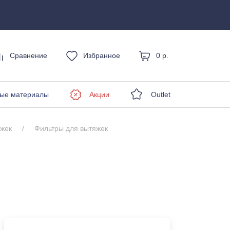
Сравнение
Избранное
0 р.
енды
ые материалы
Акции
Outlet
яжек
Фильтры для вытяжек