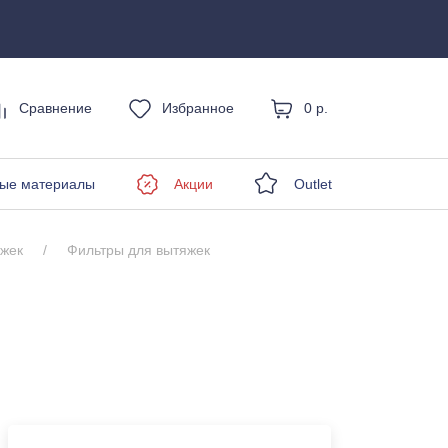
Сравнение
Избранное
0 р.
енды
ые материалы
Акции
Outlet
яжек
Фильтры для вытяжек