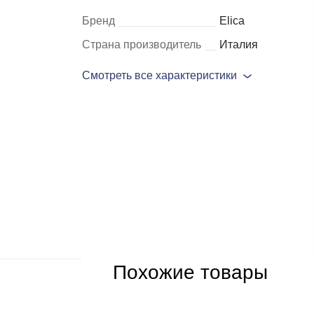
Бренд
Elica
Шкафы и
Мебель для
Страна производитель
Италия
стеллажи
гостиной
Смотреть все характеристики
Витрины
е
Шкафы
Стеллажи
Полки
ля
Похожие товары