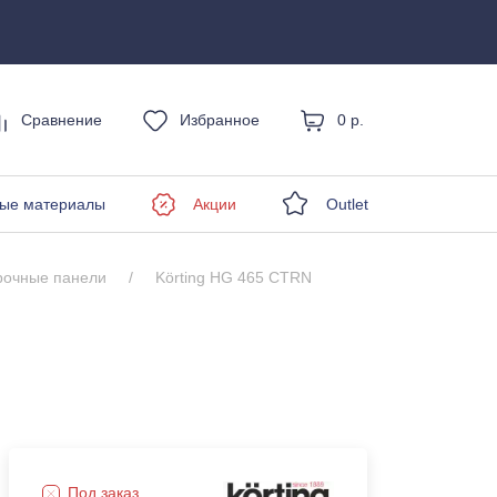
Сравнение
Избранное
0 р.
енды
ые материалы
Акции
Outlet
рочные панели
Körting HG 465 CTRN
Под заказ