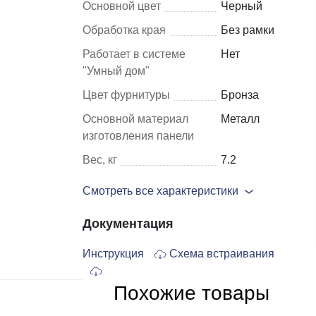
Основной цвет
Черный
Обработка края
Без рамки
Шкафы и
Мебель для
Работает в системе
Нет
стеллажи
гостиной
"Умный дом"
Витрины
е
Цвет фурнитуры
Бронза
Шкафы
Основной материал
Металл
Стеллажи
изготовления панели
Полки
Вес, кг
7.2
ля
Смотреть все характеристики
Документация
Инструкция
Схема встраивания
Похожие товары