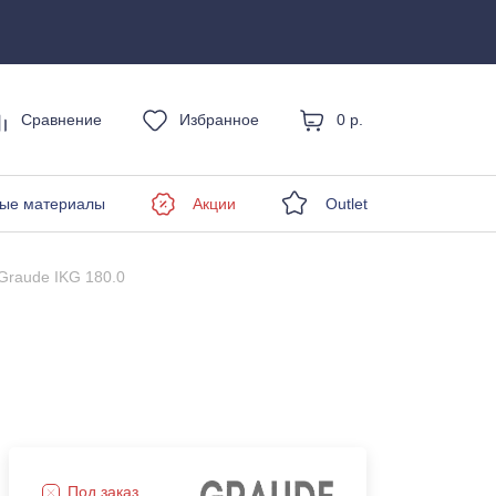
Сравнение
Избранное
0 р.
енды
ые материалы
Акции
Outlet
Graude IKG 180.0
Под заказ