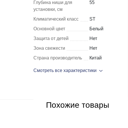
Глубина ниши для
55
установки, см
Шкафы и
Мебель для
Климатический класс
ST
стеллажи
гостиной
Основной цвет
Белый
Витрины
е
Защита от детей
Нет
Шкафы
Зона свежести
Нет
Стеллажи
Страна производитель
Китай
Полки
Смотреть все характеристики
ля
Похожие товары