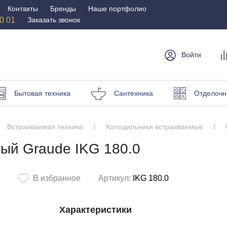
Контакты
Бренды
Наше портфолио
50 01
Заказать звонок
Войти
мебель
Столы и
Мебель для
Бр
Бытовая техника
Сантехника
Отделочн
стулья
спальни
Стулья
Матрасы
Встраиваемая техника
Холодильники встраиваемые
Столы
Кровати
и пуфы
ый Graude IKG 180.0
Наматрасники
омоды
Офисная
Мебель для
мебель
улицы
В избранное
Артикул:
IKG 180.0
Кресла для офиса
Шезлонги и зонты
Характеристики
ные