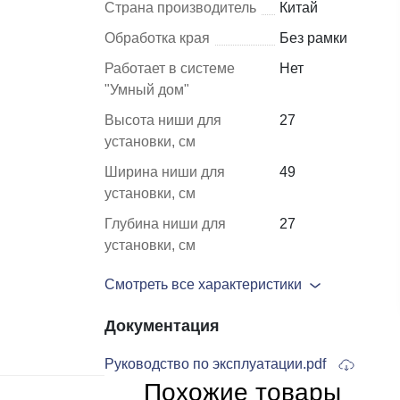
Страна производитель
Китай
Обработка края
Без рамки
Шкафы и
Мебель для
Работает в системе
Нет
стеллажи
гостиной
"Умный дом"
Витрины
е
Высота ниши для
27
Шкафы
установки, см
Стеллажи
Ширина ниши для
49
установки, см
Полки
ля
Глубина ниши для
27
установки, см
Смотреть все характеристики
Документация
Руководство по эксплуатации.pdf
Похожие товары