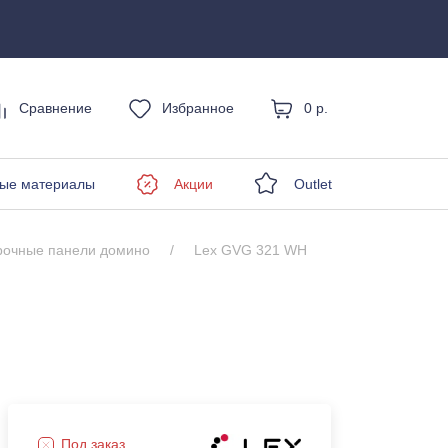
Сравнение
Избранное
0 р.
енды
ые материалы
Акции
Outlet
рочные панели домино
Lex GVG 321 WH
Под заказ