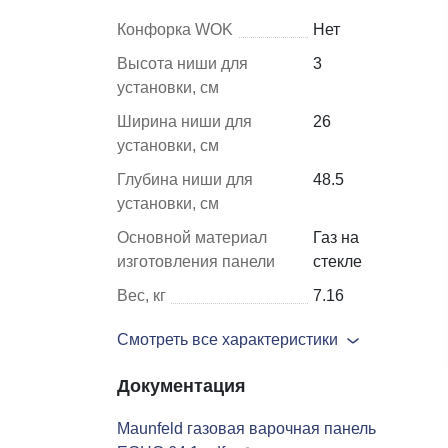
Конфорка WOK
Нет
Шкафы и
Мебель для
Высота ниши для
3
стеллажи
гостиной
установки, см
Ширина ниши для
26
Витрины
е
установки, см
Шкафы
Глубина ниши для
48.5
Стеллажи
установки, см
Полки
Основной материал
Газ на
ля
изготовления панели
стекле
Вес, кг
7.16
Смотреть все характеристики
Документация
Maunfeld газовая варочная панель