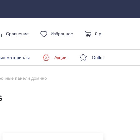
Сравнение
Избранное
0 р.
енды
ые материалы
Акции
Outlet
рочные панели домино
G