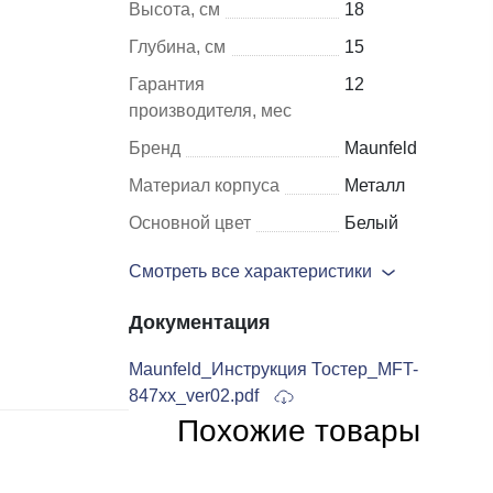
Высота, см
18
Глубина, см
15
Шкафы и
Мебель для
Гарантия
12
стеллажи
гостиной
производителя, мес
Витрины
е
Бренд
Maunfeld
Шкафы
Материал корпуса
Металл
Стеллажи
Основной цвет
Белый
Полки
Смотреть все характеристики
ля
Документация
Maunfeld_Инструкция Тостер_MFT-
847xx_ver02.pdf
Похожие товары