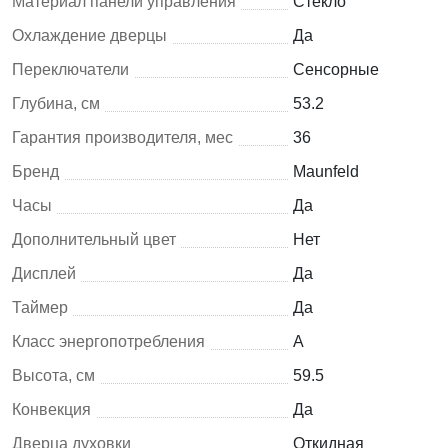
Материал панели управления
Стекло
Охлаждение дверцы
Да
Переключатели
Сенсорные
Глубина, см
53.2
Гарантия производителя, мес
36
Бренд
Maunfeld
Часы
Да
Дополнительный цвет
Нет
Дисплей
Да
Таймер
Да
Класс энергопотребления
A
Высота, см
59.5
Конвекция
Да
Дверца духовки
Откидная