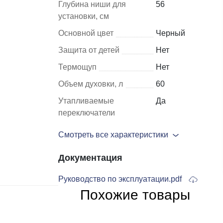
Глубина ниши для
56
установки, см
Шкафы и
Мебель для
Основной цвет
Черный
стеллажи
гостиной
Защита от детей
Нет
Витрины
е
Термощуп
Нет
Шкафы
Объем духовки, л
60
Стеллажи
Утапливаемые
Да
Полки
переключатели
ля
Смотреть все характеристики
Документация
Руководство по эксплуатации.pdf
Похожие товары