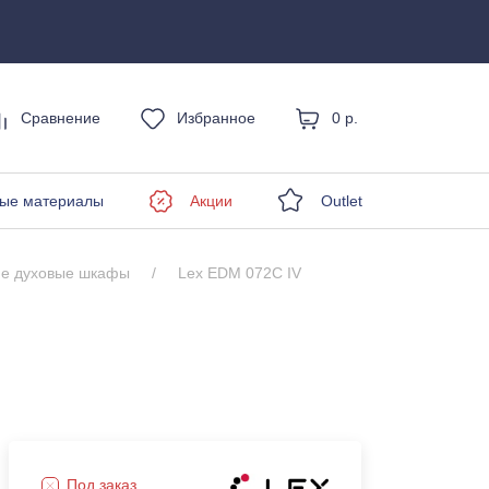
Сравнение
Избранное
0 р.
енды
ые материалы
Акции
Outlet
ие духовые шкафы
Lex EDM 072С IV
Под заказ