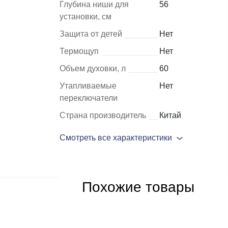
Глубина ниши для
56
установки, см
Шкафы и
Мебель для
Защита от детей
Нет
стеллажи
гостиной
Термощуп
Нет
Витрины
е
Объем духовки, л
60
Шкафы
Утапливаемые
Нет
Стеллажи
переключатели
Полки
Страна производитель
Китай
ля
Смотреть все характеристики
Похожие товары