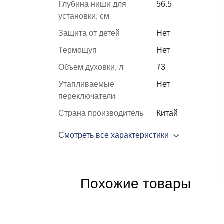
Глубина ниши для
56.5
установки, см
Шкафы и
Мебель для
Защита от детей
Нет
стеллажи
гостиной
Термощуп
Нет
Витрины
е
Объем духовки, л
73
Шкафы
Утапливаемые
Нет
Стеллажи
переключатели
Полки
Страна производитель
Китай
ля
Смотреть все характеристики
Похожие товары