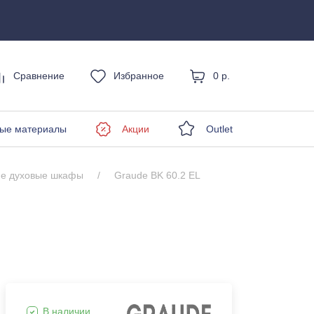
Сравнение
Избранное
0 р.
енды
ые материалы
Акции
Outlet
ие духовые шкафы
Graude BK 60.2 EL
В наличии