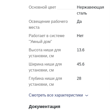
Основной цвет
Нержавеющая
сталь
Шкафы и
Мебель для
стеллажи
гостиной
Освещение рабочего
Да
места
Витрины
е
Работает в системе
Нет
Шкафы
"Умный дом"
Стеллажи
Высота ниши для
13.6
Полки
установки, см
ля
Ширина ниши для
45.6
установки, см
Глубина ниши для
28
установки, см
Смотреть все характеристики
Документация