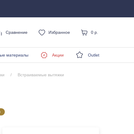
Сравнение
Избранное
0 р.
енды
ые материалы
Акции
Outlet
ки
Встраиваемые вытяжки
о