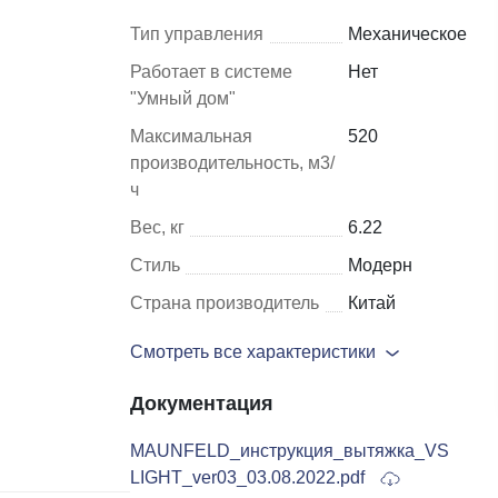
Тип управления
Механическое
Шкафы и
Мебель для
Работает в системе
Нет
стеллажи
гостиной
"Умный дом"
Максимальная
520
Витрины
е
производительность, м3/
Шкафы
ч
Стеллажи
Вес, кг
6.22
Полки
Стиль
Модерн
ля
Страна производитель
Китай
Смотреть все характеристики
Документация
MAUNFELD_инструкция_вытяжка_VS
LIGHT_ver03_03.08.2022.pdf